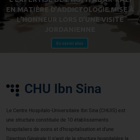
E
N
M
A
T
I
È
R
E
D
’
A
D
D
I
C
T
O
L
O
G
I
E
M
I
S
E
À
L
’
H
O
N
N
E
U
R
L
O
R
S
D
’
U
N
E
V
I
S
I
T
E
J
O
R
D
A
N
I
E
N
N
E
En savoir plus
C
H
U
I
b
n
S
i
n
a
Le Centre Hospitalo-Universitaire Ibn Sina (CHUIS) est
une structure constituée de 10 établissements
hospitaliers de soins et d’hospitalisation et d’une
Direction Générale Il s’agit de la structure hospitalière la