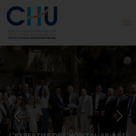
L
’
E
X
P
E
R
T
I
S
E
D
E
L
’
H
Ô
P
I
T
A
L
A
R
-
R
A
Z
I