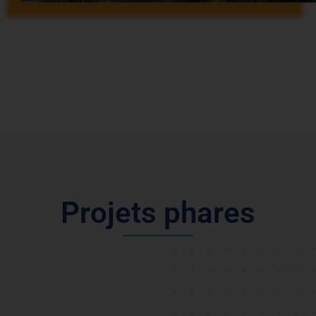
P
r
o
j
e
t
s
p
h
a
r
e
s