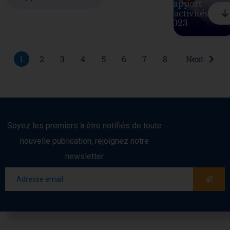
Rapport
⠀↓
d'activités
2023
1
2
3
4
5
6
7
8
Next
Soyez les premiers à être notifiés de toute
nouvelle publication, rejoignez notre
newsletter