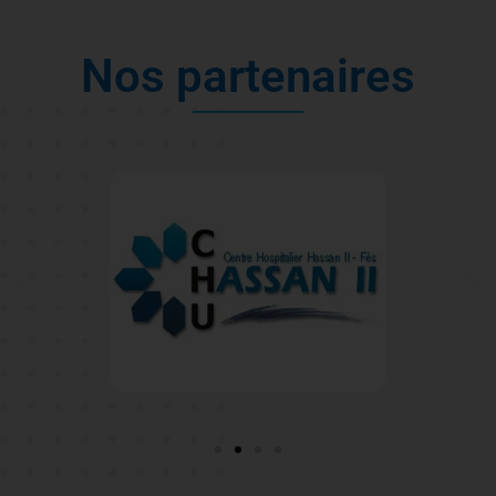
N
o
s
p
a
r
t
e
n
a
i
r
e
s