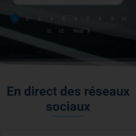
1
2
3
4
5
6
7
8
9
10
11
12
Next
E
n
d
i
r
e
c
t
d
e
s
r
é
s
e
a
u
x
s
o
c
i
a
u
x