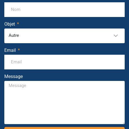
Objet
Autre
Email
Message