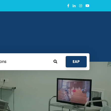
ions
EAP