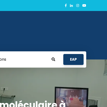
ions
EAP
moléculaire à