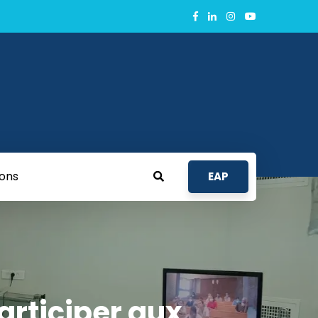
ions
EAP
articiper aux