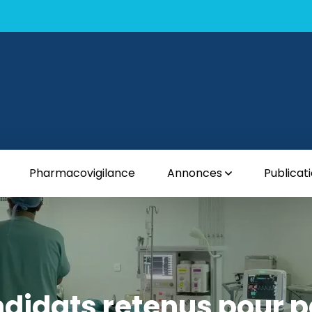
Pharmacovigilance
Annonces
Publicat
ndidats retenus pour p