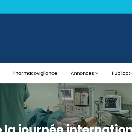
Pharmacovigilance
Annonces
Publicat
 la journée internati