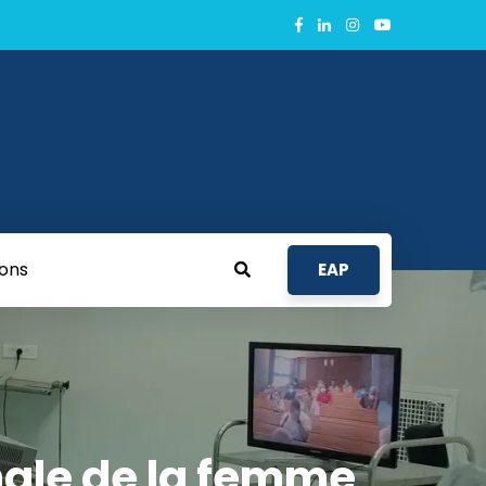
ions
EAP
onale de la femme