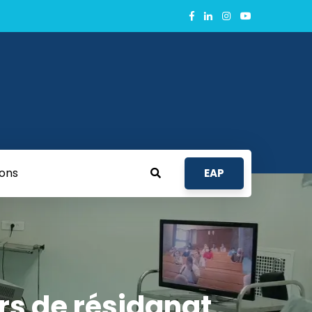
ions
EAP
rs de résidanat