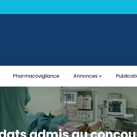
Pharmacovigilance
Annonces
Publicat
dats admis au concou