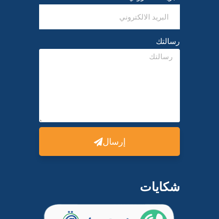
رسالتك
إرسال
شكايات