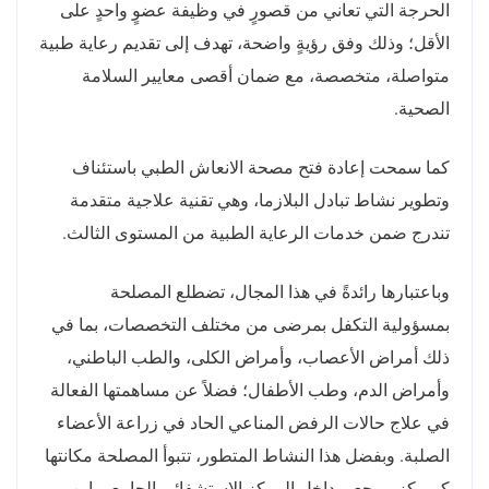
الحرجة التي تعاني من قصورٍ في وظيفة عضوٍ واحدٍ على
الأقل؛ وذلك وفق رؤيةٍ واضحة، تهدف إلى تقديم رعاية طبية
متواصلة، متخصصة، مع ضمان أقصى معايير السلامة
الصحية.
كما سمحت إعادة فتح مصحة الانعاش الطبي باستئناف
وتطوير نشاط تبادل البلازما، وهي تقنية علاجية متقدمة
تندرج ضمن خدمات الرعاية الطبية من المستوى الثالث.
وباعتبارها رائدةً في هذا المجال، تضطلع المصلحة
بمسؤولية التكفل بمرضى من مختلف التخصصات، بما في
ذلك أمراض الأعصاب، وأمراض الكلى، والطب الباطني،
وأمراض الدم، وطب الأطفال؛ فضلاً عن مساهمتها الفعالة
في علاج حالات الرفض المناعي الحاد في زراعة الأعضاء
الصلبة. وبفضل هذا النشاط المتطور، تتبوأ المصلحة مكانتها
كـمركز مرجعي داخل المركز الاستشفائي الجامعي ابن