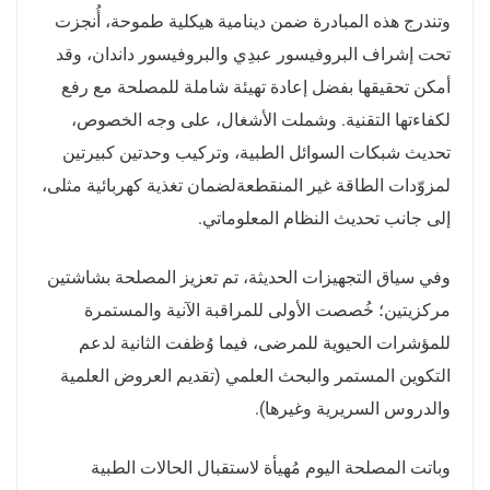
وتندرج هذه المبادرة ضمن دينامية هيكلية طموحة، أُنجزت
تحت إشراف البروفيسور عبدِي والبروفيسور داندان، وقد
أمكن تحقيقها بفضل إعادة تهيئة شاملة للمصلحة مع رفع
لكفاءتها التقنية. وشملت الأشغال، على وجه الخصوص،
تحديث شبكات السوائل الطبية، وتركيب وحدتين كبيرتين
لمزوّدات الطاقة غير المنقطعةلضمان تغذية كهربائية مثلى،
إلى جانب تحديث النظام المعلوماتي.
وفي سياق التجهيزات الحديثة، تم تعزيز المصلحة بشاشتين
مركزيتين؛ خُصصت الأولى للمراقبة الآنية والمستمرة
للمؤشرات الحيوية للمرضى، فيما وُظفت الثانية لدعم
التكوين المستمر والبحث العلمي (تقديم العروض العلمية
والدروس السريرية وغيرها).
وباتت المصلحة اليوم مُهيأة لاستقبال الحالات الطبية