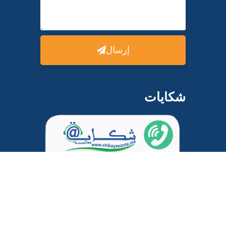
إرسال
شكايات