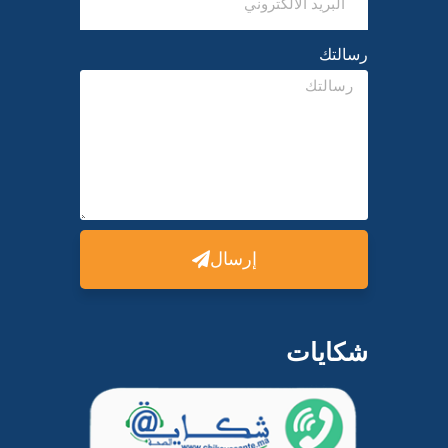
رسالتك
إرسال
شكايات