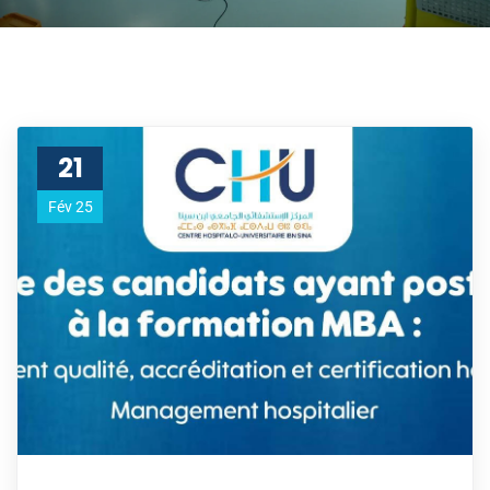
21
Fév 25