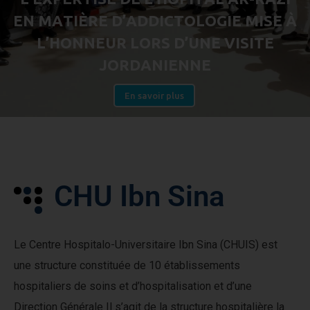
E
N
M
A
T
I
È
R
E
D
’
A
D
D
I
C
T
O
L
O
G
I
E
M
I
S
E
À
L
’
H
O
N
N
E
U
R
L
O
R
S
D
’
U
N
E
V
I
S
I
T
E
J
O
R
D
A
N
I
E
N
N
E
En savoir plus
C
H
U
I
b
n
S
i
n
a
Le Centre Hospitalo-Universitaire Ibn Sina (CHUIS) est
une structure constituée de 10 établissements
hospitaliers de soins et d’hospitalisation et d’une
Direction Générale Il s’agit de la structure hospitalière la