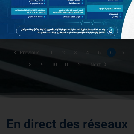
Date de publication: juin 24, 2025
Télécharger
Previous
1
2
3
4
5
6
7
8
9
10
11
12
Next
E
n
d
i
r
e
c
t
d
e
s
r
é
s
e
a
u
x