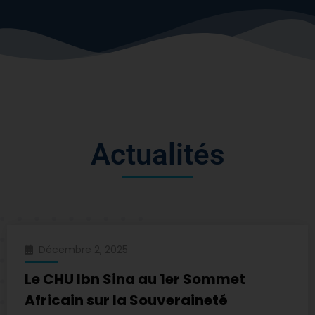
A
c
t
u
a
l
i
t
é
s
Décembre 2, 2025
Le CHU Ibn Sina au 1er Sommet
Africain sur la Souveraineté