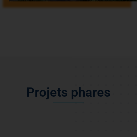
P
r
o
j
e
t
s
p
h
a
r
e
s