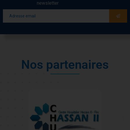
newsletter
N
o
s
p
a
r
t
e
n
a
i
r
e
s