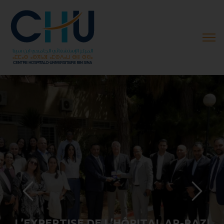
L
’
E
X
P
E
R
T
I
S
E
D
E
L
’
H
Ô
P
I
T
A
L
A
R
-
R
A
Z
I