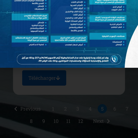
Examens d'apptitude professionnelle
EAP pour l'accès au grade de
pharmacien grade principal
Date de publication: septembre 16, 2025
Télécharger
Previous
1
2
3
4
5
6
7
8
9
10
11
12
Next