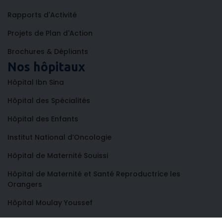
Rapports d'Activité
Projets de Plan d'Action
Brochures & Dépliants
Nos hôpitaux
Hôpital Ibn Sina
Hôpital des Spécialités
Hôpital des Enfants
Institut National d’Oncologie
Hôpital de Maternité Souissi
Hôpital de Maternité et Santé Reproductrice les
Orangers
Hôpital Moulay Youssef
Centre de Consultations et de Traitements Dentaires