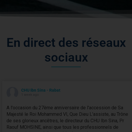
E
n
d
i
r
e
c
t
d
e
s
r
é
s
e
a
u
x
s
o
c
i
a
u
x
CHU Ibn Sina - Rabat
1 week ago
A l'occasion du 27ème anniversaire de l'accession de Sa
Majesté le Roi Mohammed VI, Que Dieu L'assiste, au Trône
de ses glorieux ancêtres, le directeur du CHU Ibn Sina, Pr
Raouf MOHSINE, ainsi que tous les professionnels de