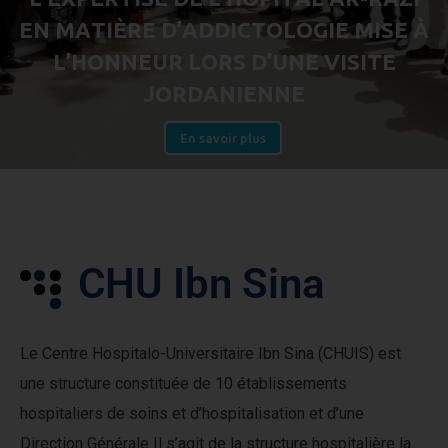
E
N
M
A
T
I
È
R
E
D
’
A
D
D
I
C
T
O
L
O
G
I
E
M
I
S
E
À
L
’
H
O
N
N
E
U
R
L
O
R
S
D
’
U
N
E
V
I
S
I
T
E
J
O
R
D
A
N
I
E
N
N
E
En savoir plus
C
H
U
I
b
n
S
i
n
a
Le Centre Hospitalo-Universitaire Ibn Sina (CHUIS) est
une structure constituée de 10 établissements
hospitaliers de soins et d’hospitalisation et d’une
Direction Générale Il s’agit de la structure hospitalière la