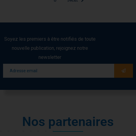
Soyez les premiers à être notifiés de toute
nouvelle publication, rejoignez notre
newsletter
N
o
s
p
a
r
t
e
n
a
i
r
e
s