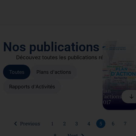
Nos publications
Découvez toutes les publications récentes
Toutes
Plans d'actions
Rapports d'Activités
Plan
⠀↓
d'actions
2017
Previous
1
2
3
4
5
6
7
8
Next