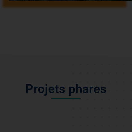
P
r
o
j
e
t
s
p
h
a
r
e
s