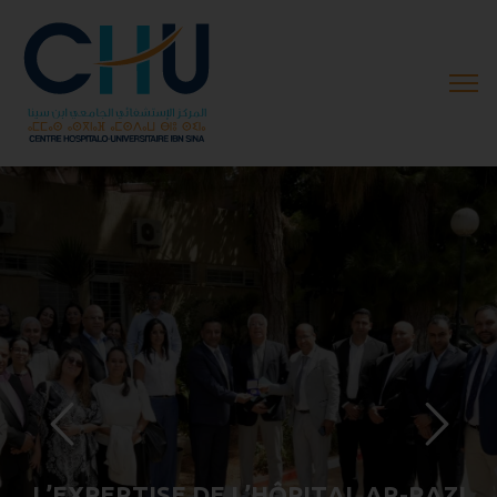
L
’
E
X
P
E
R
T
I
S
E
D
E
L
’
H
Ô
P
I
T
A
L
A
R
-
R
A
Z
I