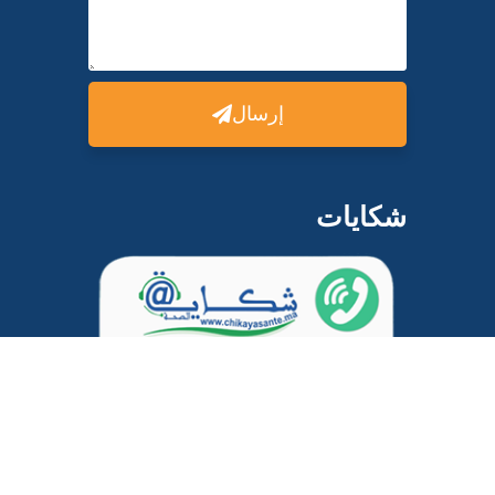
إرسال
شكايات