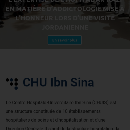
E
N
M
A
T
I
È
R
E
D
’
A
D
D
I
C
T
O
L
O
G
I
E
M
I
S
E
À
L
’
H
O
N
N
E
U
R
L
O
R
S
D
’
U
N
E
V
I
S
I
T
E
J
O
R
D
A
N
I
E
N
N
E
En savoir plus
C
H
U
I
b
n
S
i
n
a
Le Centre Hospitalo-Universitaire Ibn Sina (CHUIS) est
une structure constituée de 10 établissements
hospitaliers de soins et d’hospitalisation et d’une
Direction Générale Il s’agit de la structure hospitalière la