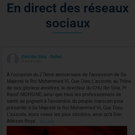
E
n
d
i
r
e
c
t
d
e
s
r
é
s
e
a
u
x
s
o
c
i
a
u
x
CHU Ibn Sina - Rabat
2 weeks ago
A l'occasion du 27ème anniversaire de l'accession de Sa
Majesté le Roi Mohammed VI, Que Dieu L'assiste, au Trône
de ses glorieux ancêtres, le directeur du CHU Ibn Sina, Pr
Raouf MOHSINE, ainsi que tous les professionnels de
santé se joignent à l'ensemble du peuple marocain pour
présenter à Sa Majesté le Roi Mohammed VI, Que Dieu
L'assiste, leurs voeux les plus sincères, ainsi qu'à Son
Altesse Roya
...
Voir plus