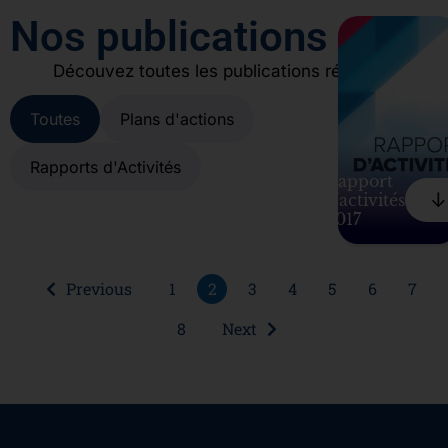
Nos publications
Découvez toutes les publications récentes
Toutes
Plans d'actions
Rapports d'Activités
Rapport
⠀↓
d'activités
2017
Previous
1
2
3
4
5
6
7
8
Next