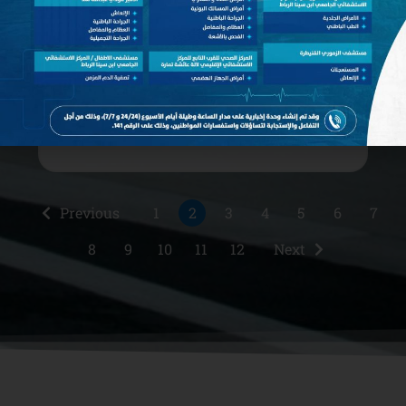
principal : Assistant médico-
social
Date de publication: novembre 24, 2025
Télécharger
Previous
1
2
3
4
5
6
7
8
9
10
11
12
Next