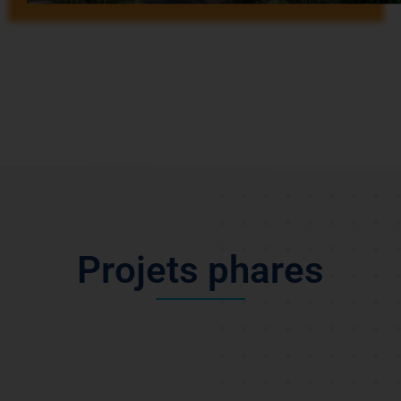
P
r
o
j
e
t
s
p
h
a
r
e
s