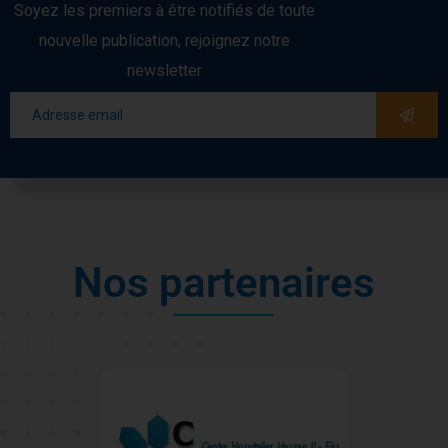
Soyez les premiers à être notifiés de toute
nouvelle publication, rejoignez notre
newsletter
N
o
s
p
a
r
t
e
n
a
i
r
e
s