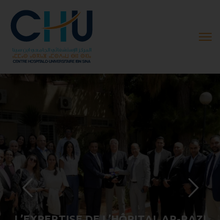
L
’
E
X
P
E
R
T
I
S
E
D
E
L
’
H
Ô
P
I
T
A
L
A
R
-
R
A
Z
I