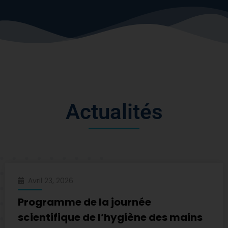
A
c
t
u
a
l
i
t
é
s
Avril 23, 2026
Programme de la journée
scientifique de l’hygiène des mains