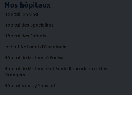
Nos hôpitaux
Hôpital Ibn Sina
Hôpital des Spécialités
Hôpital des Enfants
Institut National d’Oncologie
Hôpital de Maternité Souissi
Hôpital de Maternité et Santé Reproductrice les
Orangers
Hôpital Moulay Youssef
Centre de Consultations et de Traitements Dentaires
Hôpital Al Ayachi
Hôpital Ar-Razi